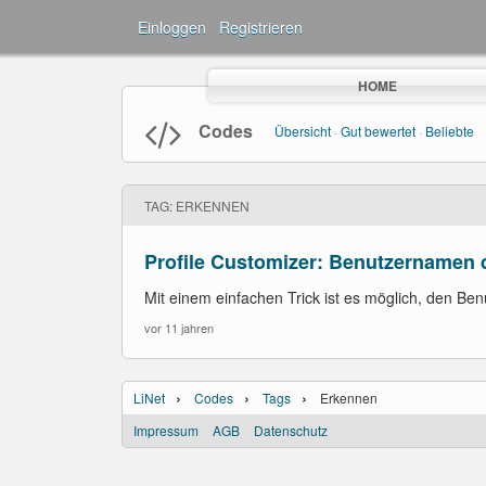
Einloggen
·
Registrieren
HOME
Codes
Übersicht
·
Gut bewertet
·
Beliebte
TAG: ERKENNEN
Profile Customizer: Benutzernamen 
Mit einem einfachen Trick ist es möglich, den B
vor 11 jahren
›
›
›
LiNet
Codes
Tags
Erkennen
Impressum
AGB
Datenschutz